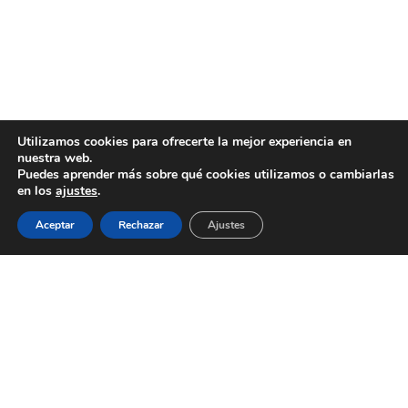
Utilizamos cookies para ofrecerte la mejor experiencia en
nuestra web.
Puedes aprender más sobre qué cookies utilizamos o cambiarlas
en los
ajustes
.
Aceptar
Rechazar
Ajustes
AYUNTAMIENTO DE BARGAS
Plaza de la Constitución, 1 - 45593 Bargas
925
493 242