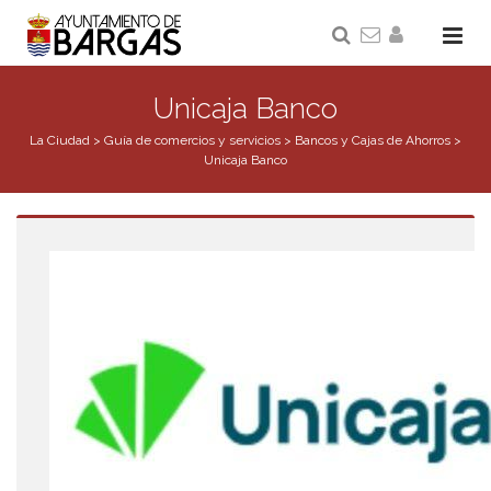
Unicaja Banco
La Ciudad
>
Guía de comercios y servicios
>
Bancos y Cajas de Ahorros
>
Unicaja Banco