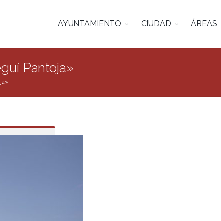
AYUNTAMIENTO
CIUDAD
ÁREAS
eguí Pantoja»
oja»