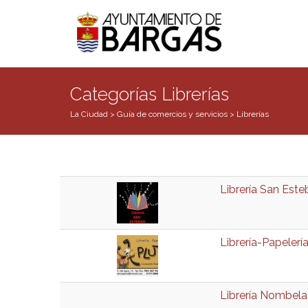
Categorías Librerías
La Ciudad
>
Guía de comercios y servicios
>
Librerías
Librería San Est
Librería-Papelerí
Librería Nombela