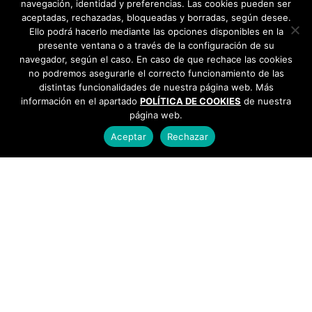
navegación, identidad y preferencias. Las cookies pueden ser
aceptadas, rechazadas, bloqueadas y borradas, según desee.
Ello podrá hacerlo mediante las opciones disponibles en la
presente ventana o a través de la configuración de su
navegador, según el caso. En caso de que rechace las cookies
no podremos asegurarle el correcto funcionamiento de las
distintas funcionalidades de nuestra página web. Más
información en el apartado
POLÍTICA DE COOKIES
de nuestra
página web.
Aceptar
Rechazar
AYUNTAMIENTO DE BARGAS
Plaza de la Constitución, 1 - 45593 Bargas
925
493 242
Política de cookies
|
Política de privacidad