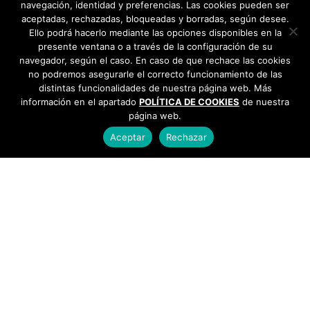
navegación, identidad y preferencias. Las cookies pueden ser
aceptadas, rechazadas, bloqueadas y borradas, según desee.
Ello podrá hacerlo mediante las opciones disponibles en la
presente ventana o a través de la configuración de su
navegador, según el caso. En caso de que rechace las cookies
no podremos asegurarle el correcto funcionamiento de las
distintas funcionalidades de nuestra página web. Más
información en el apartado
POLÍTICA DE COOKIES
de nuestra
página web.
Aceptar
Rechazar
AYUNTAMIENTO DE BARGAS
Plaza de la Constitución, 1 - 45593 Bargas
925
493 242
Política de cookies
|
Política de privacidad