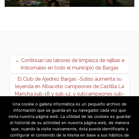
← Continúan las labores de limpieza de rejillas e
imbornales en todo el municipio de Bargas
El Club de Ajedrez Bargas -Soliss aumenta su
leyenda en Albacete: campeones de Castilla La
Mancha sub-18 y sub-12, y subcampeones sub-
14 →
Una cookie o galleta informática es un pequeño archivo de
información que se guarda en su navegador cada vez que
visita nuestra página web. La utilidad de las cookies es guardar
el historial de su actividad en nuestra página web, de manera
que, cuando la visite nuevamente, ésta pueda identificarle y
configurar el contenido de la misma en base a sus hábitos de