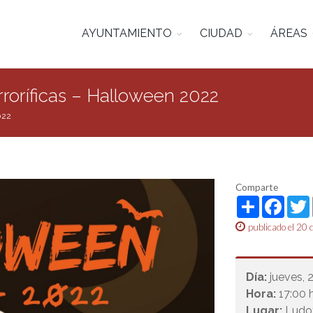
AYUNTAMIENTO
CIUDAD
ÁREAS
roríficas – Halloween 2022
022
Comparte
Share
Face
publicado el 20
Día:
jueves, 
Hora:
17:00 h
Lugar:
Ludo