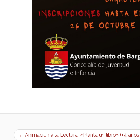
← Animación a la Lectura: «Planta un libro» (+4 años