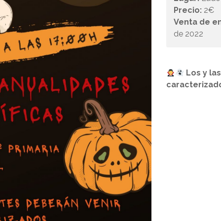
Precio:
2€
Venta de e
de 2022
Los y la
caracterizad