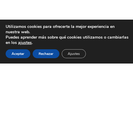
Utilizamos cookies para ofrecerte la mejor experiencia en
nuestra web.
Puedes aprender más sobre qué cookies utilizamos o cambiarlas
en los
ajustes
.
Aceptar
Rechazar
Ajustes
AYUNTAMIENTO DE BARGAS
Plaza de la Constitución, 1 - 45593 Bargas
925
493 242
Política de cookies
|
Política de privacidad
© Ayuntamiento de Bargas