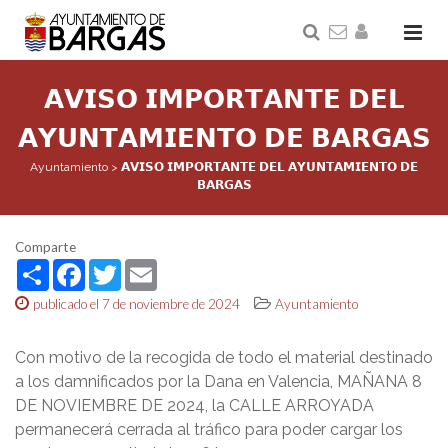
𝗔𝗩𝗜𝗦𝗢 𝗜𝗠𝗣𝗢𝗥𝗧𝗔𝗡𝗧𝗘 𝗗𝗘𝗟
𝗔𝗬𝗨𝗡𝗧𝗔𝗠𝗜𝗘𝗡𝗧𝗢 𝗗𝗘 𝗕𝗔𝗥𝗚𝗔𝗦
Ayuntamiento
>
𝗔𝗩𝗜𝗦𝗢 𝗜𝗠𝗣𝗢𝗥𝗧𝗔𝗡𝗧𝗘 𝗗𝗘𝗟 𝗔𝗬𝗨𝗡𝗧𝗔𝗠𝗜𝗘𝗡𝗧𝗢 𝗗𝗘
𝗕𝗔𝗥𝗚𝗔𝗦
Comparte
Share
Facebook
Twitter
Email
publicado el 7 de noviembre de 2024
Ayuntamiento
Con motivo de la recogida de todo el material destinado
a los damnificados por la Dana en Valencia, MAÑANA 8
DE NOVIEMBRE DE 2024, la CALLE ARROYADA
permanecerá cerrada al tráfico para poder cargar los