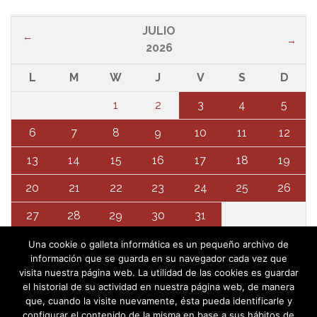
JULIO
←
→
2026
L
M
W
J
V
S
D
1
2
3
4
5
6
7
8
9
10
11
12
13
14
15
16
17
18
19
20
21
22
23
24
25
26
27
28
29
30
31
Una cookie o galleta informática es un pequeño archivo de
información que se guarda en su navegador cada vez que
visita nuestra página web. La utilidad de las cookies es guardar
el historial de su actividad en nuestra página web, de manera
que, cuando la visite nuevamente, ésta pueda identificarle y
configurar el contenido de la misma en base a sus hábitos de