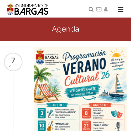
Agenda
7
AGO