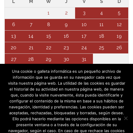
L
M
W
J
V
S
D
1
2
3
4
5
6
7
8
9
10
11
12
13
14
15
16
17
18
19
20
21
22
23
24
25
26
27
28
29
30
31
Una cookie o galleta informática es un pequeño archivo de
información que se guarda en su navegador cada vez que
visita nuestra página web. La utilidad de las cookies es guardar
el historial de su actividad en nuestra página web, de manera
que, cuando la visite nuevamente, ésta pueda identificarle y
configurar el contenido de la misma en base a sus hábitos de
navegación, identidad y preferencias. Las cookies pueden ser
aceptadas, rechazadas, bloqueadas y borradas, según desee.
Ello podrá hacerlo mediante las opciones disponibles en la
presente ventana o a través de la configuración de su
navegador, según el caso. En caso de que rechace las cookies