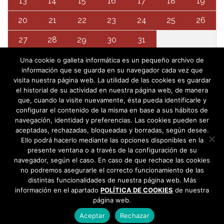
13
14
15
16
17
18
19
20
21
22
23
24
25
26
27
28
29
30
31
Una cookie o galleta informática es un pequeño archivo de
información que se guarda en su navegador cada vez que
visita nuestra página web. La utilidad de las cookies es guardar
el historial de su actividad en nuestra página web, de manera
que, cuando la visite nuevamente, ésta pueda identificarle y
configurar el contenido de la misma en base a sus hábitos de
navegación, identidad y preferencias. Las cookies pueden ser
aceptadas, rechazadas, bloqueadas y borradas, según desee.
Ello podrá hacerlo mediante las opciones disponibles en la
presente ventana o a través de la configuración de su
navegador, según el caso. En caso de que rechace las cookies
no podremos asegurarle el correcto funcionamiento de las
distintas funcionalidades de nuestra página web. Más
información en el apartado
POLÍTICA DE COOKIES
de nuestra
página web.
Aceptar
Rechazar