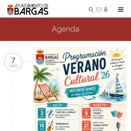
Agenda
7
AGO