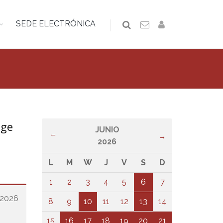
SEDE ELECTRÓNICA
oge
JUNIO
←
→
2026
L
M
W
J
V
S
D
1
2
3
4
5
6
7
e 2026
8
9
10
11
12
13
14
15
16
17
18
19
20
21