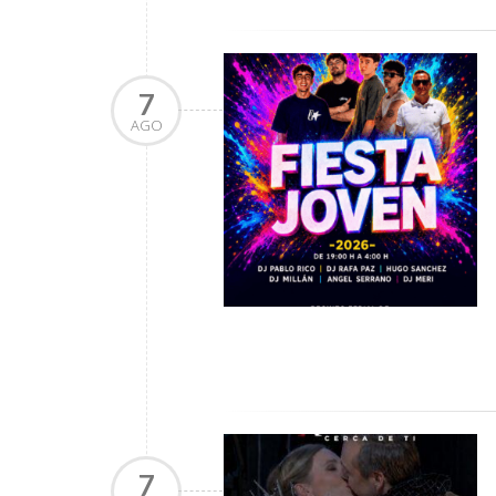
7
AGO
7