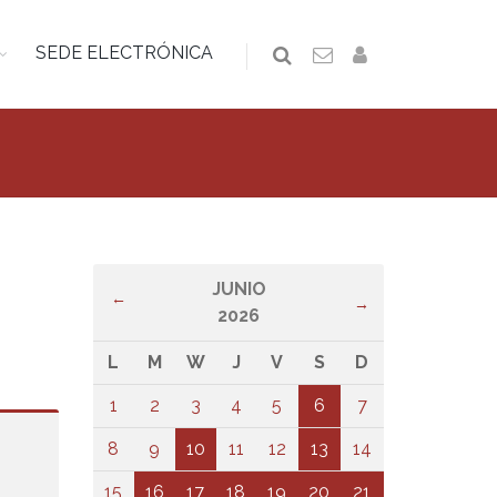
SEDE ELECTRÓNICA
JUNIO
←
→
2026
L
M
W
J
V
S
D
1
2
3
4
5
6
7
8
9
10
11
12
13
14
15
16
17
18
19
20
21