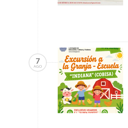
7
AGO