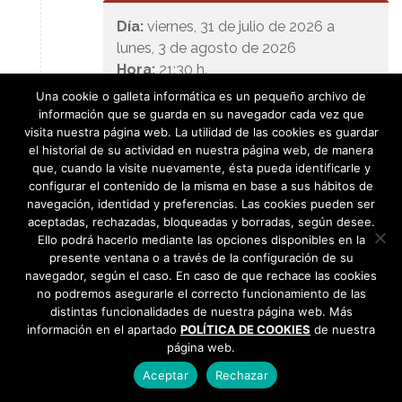
Día:
viernes, 31 de julio de 2026 a
lunes, 3 de agosto de 2026
Hora:
21:30 h.
Lugar:
Recinto Ferial
Una cookie o galleta informática es un pequeño archivo de
información que se guarda en su navegador cada vez que
visita nuestra página web. La utilidad de las cookies es guardar
el historial de su actividad en nuestra página web, de manera
que, cuando la visite nuevamente, ésta pueda identificarle y
Leer más
configurar el contenido de la misma en base a sus hábitos de
navegación, identidad y preferencias. Las cookies pueden ser
aceptadas, rechazadas, bloqueadas y borradas, según desee.
Ello podrá hacerlo mediante las opciones disponibles en la
presente ventana o a través de la configuración de su
navegador, según el caso. En caso de que rechace las cookies
no podremos asegurarle el correcto funcionamiento de las
distintas funcionalidades de nuestra página web. Más
información en el apartado
POLÍTICA DE COOKIES
de nuestra
8
página web.
AGO
Aceptar
Rechazar