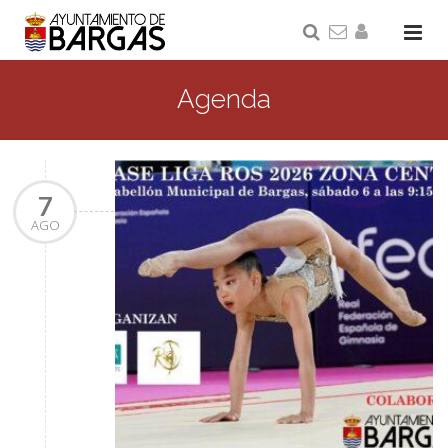
Agenda
7
AGO