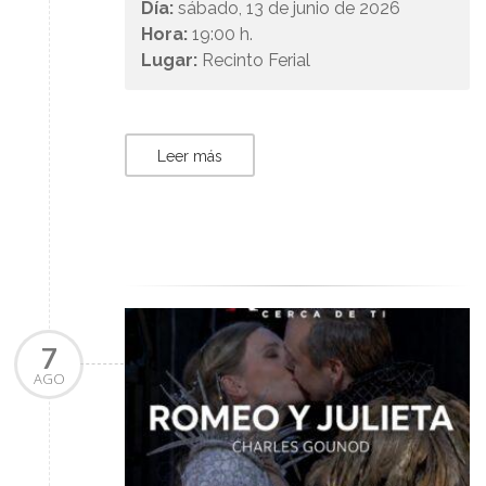
Día:
sábado, 13 de junio de 2026
Hora:
19:00 h.
Lugar:
Recinto Ferial
Leer más
7
AGO