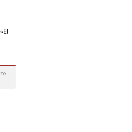
«El
rzo