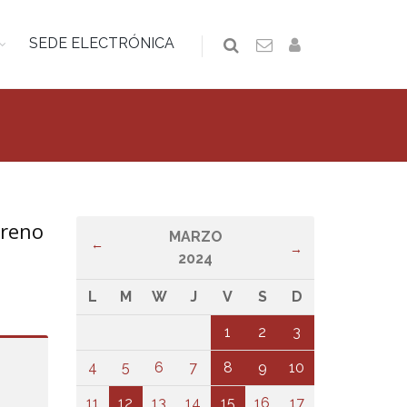
SEDE ELECTRÓNICA
oreno
MARZO
←
→
2024
L
M
W
J
V
S
D
1
2
3
4
5
6
7
8
9
10
11
12
13
14
15
16
17