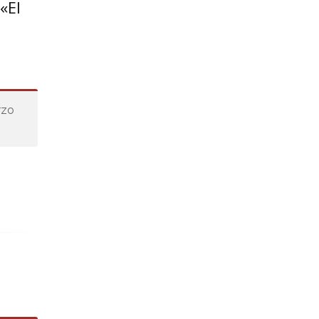
«El
rzo