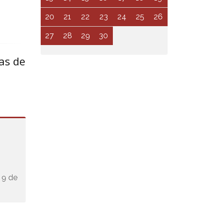
20
21
22
23
24
25
26
27
28
29
30
ras de
s 9 de