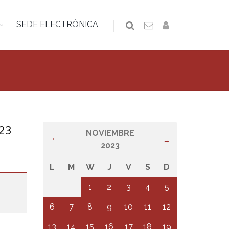
SEDE ELECTRÓNICA
023
NOVIEMBRE
←
→
2023
L
M
W
J
V
S
D
1
2
3
4
5
6
7
8
9
10
11
12
13
14
15
16
17
18
19