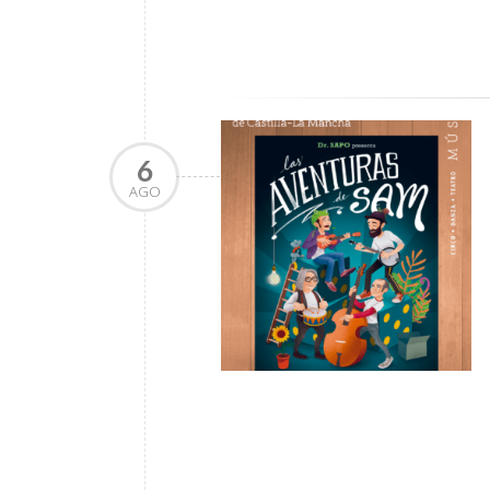
6
AGO