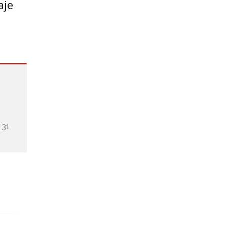
aje
 31