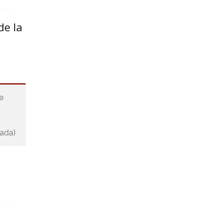
de la
e
yada)