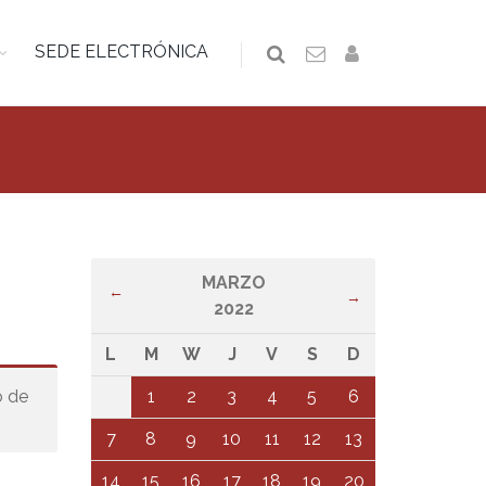
SEDE ELECTRÓNICA
MARZO
←
→
2022
L
M
W
J
V
S
D
o de
1
2
3
4
5
6
7
8
9
10
11
12
13
14
15
16
17
18
19
20