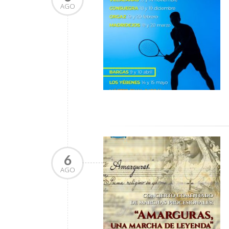
AGO
6
AGO