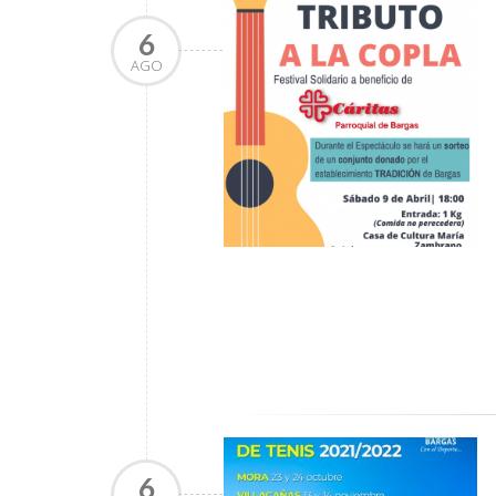
6
AGO
6